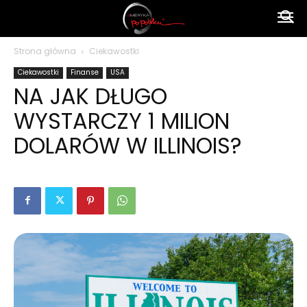
Ameryka
Strona główna
Ciekawostki
Ciekawostki
Finanse
USA
po
NA JAK DŁUGO
WYSTARCZY 1 MILION
polsku
DOLARÓW W ILLINOIS?