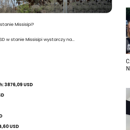
stanie Missisipi?
 USD w stanie Missisipi wystarczy na…
C
N
h: 3876,09 USD
SD
D
14,60 USD