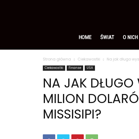
Ameryka
po
HOME
ŚWIAT
O NICH
Strona główna
Ciekawostki
Na jak długo wyst
polsku
Ciekawostki
Finanse
USA
NA JAK DŁUGO 
MILION DOLARÓ
MISSISIPI?