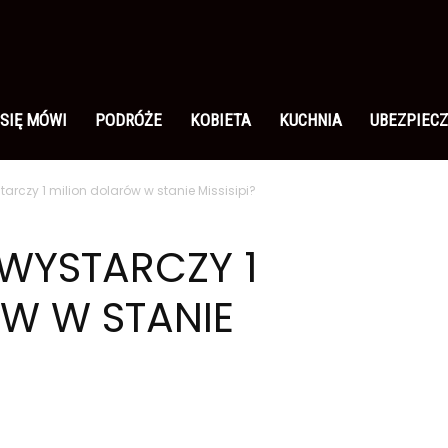
 SIĘ MÓWI
PODRÓŻE
KOBIETA
KUCHNIA
UBEZPIECZ
arczy 1 milion dolarów w stanie Missisipi?
WYSTARCZY 1
W W STANIE