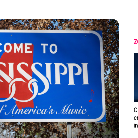
Z
C
c
i