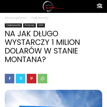
Ameryka
Strona główna
Ciekawostki
Ciekawostki
Finanse
USA
po
NA JAK DŁUGO
WYSTARCZY 1 MILION
polsku
DOLARÓW W STANIE
MONTANA?