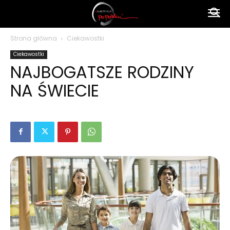
Ameryka
Strona główna
Ciekawostki
Ciekawostki
po
NAJBOGATSZE RODZINY
NA ŚWIECIE
polsku