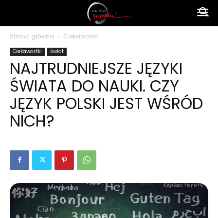
Ameryka
Strona główna
Ciekawostki
Ciekawostki
Świat
po
NAJTRUDNIEJSZE JĘZYKI
ŚWIATA DO NAUKI. CZY
polsku
JĘZYK POLSKI JEST WŚRÓD
NICH?