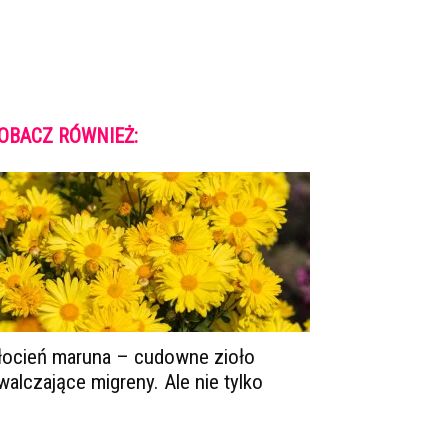
OBACZ RÓWNIEŻ:
łocień maruna – cudowne zioło
walczające migreny. Ale nie tylko