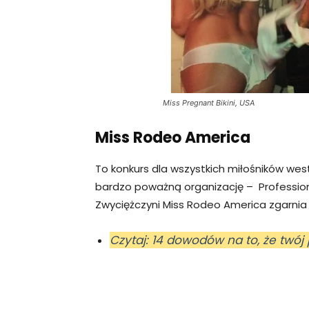
Miss Pregnant Bikini, USA
Miss Rodeo America
To konkurs dla wszystkich miłośników we
bardzo poważną organizację – Professio
Zwyciężczyni Miss Rodeo America zgarnia 
Czytaj: 14 dowodów na to, że twój