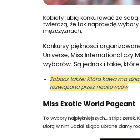
Kobiety lubią konkurować ze sobą 
twierdzą, że tak naprawdę wybory
mężczyznach.
Konkursy piękności organizowane
Universe, Miss International czy M
wyborów. Są jednak i takie, które
Zobacz także: Która kawa ma dzia
rozwiązana przez naukowców
Miss Exotic World Pageant
To wybory najpiękniejszych… striptizerek.
Biorą w nim udział skąpo ubrane damy rod