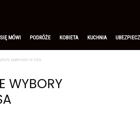
 SIĘ MÓWI
PODRÓŻE
KOBIETA
KUCHNIA
UBEZPIECZ
ybory piękności w USA
ZE WYBORY
SA