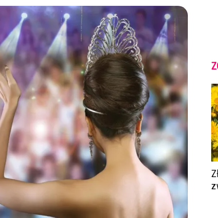
Z
Z
z