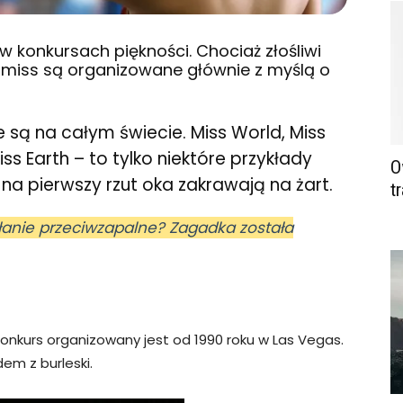
w konkursach piękności. Chociaż złośliwi
 miss są organizowane głównie z myślą o
 są na całym świecie. Miss World, Miss
iss Earth – to tylko niektóre przykłady
O
 na pierwszy rzut oka zakrawają na żart.
t
łanie przeciwzapalne? Zagadka została
 Konkurs organizowany jest od 1990 roku w Las Vegas.
em z burleski.