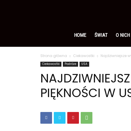
Ameryka
po
HOME
ŚWIAT
O NICH
Strona główna
Ciekawostki
Najdziwniejsze w
polsku
Ciekawostki
Podróże
USA
NAJDZIWNIEJS
PIĘKNOŚCI W U