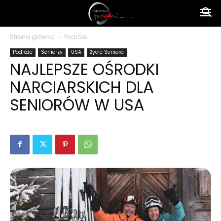
Ameryka
Strona główna
Podróże
Podróże
Seniorzy
USA
Życie Seniora
po
NAJLEPSZE OŚRODKI
NARCIARSKICH DLA
polsku
SENIORÓW W USA