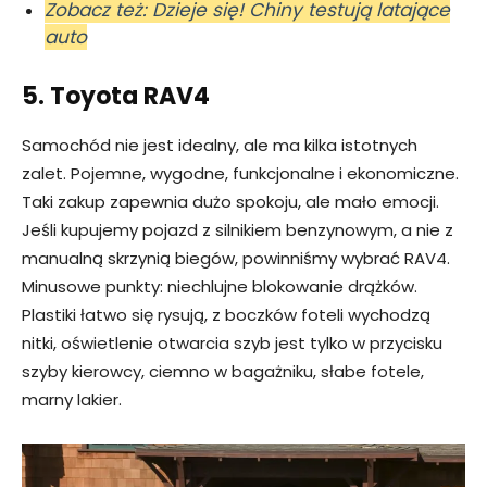
Zobacz też: Dzieje się! Chiny testują latające
auto
5. Toyota RAV4
Samochód nie jest idealny, ale ma kilka istotnych
zalet. Pojemne, wygodne, funkcjonalne i ekonomiczne.
Taki zakup zapewnia dużo spokoju, ale mało emocji.
Jeśli kupujemy pojazd z silnikiem benzynowym, a nie z
manualną skrzynią biegów, powinniśmy wybrać RAV4.
Minusowe punkty: niechlujne blokowanie drążków.
Plastiki łatwo się rysują, z boczków foteli wychodzą
nitki, oświetlenie otwarcia szyb jest tylko w przycisku
szyby kierowcy, ciemno w bagażniku, słabe fotele,
marny lakier.