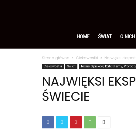
Ameryka
po
HOME
ŚWIAT
O NICH
Strona główna
Ciekawostki
Najwięksi eksport
polsku
Ciekawostki
Świat
Teorie Spiskow, Kataklizmy, Proroc
NAJWIĘKSI EKS
ŚWIECIE