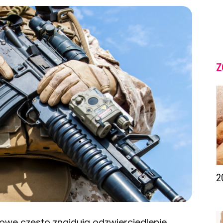
Z
2
owe często znajdują odzwierciedlenie