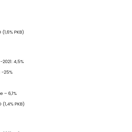
 (1,6% PKB)
-2021: 4,5%
a -25%
e – 6,1%
 (1,4% PKB)