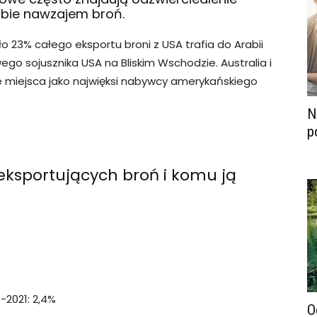
obie nawzajem broń.
23% całego eksportu broni z USA trafia do Arabii
wego sojusznika USA na Bliskim Wschodzie. Australia i
ie miejsca jako najwięksi nabywcy amerykańskiego
N
p
 eksportujących broń i komu ją
-2021: 2,4%
O