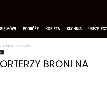
 SIĘ MÓWI
PODRÓŻE
KOBIETA
KUCHNIA
UBEZPIECZ
erzy broni na świecie
twa
PORTERZY BRONI NA