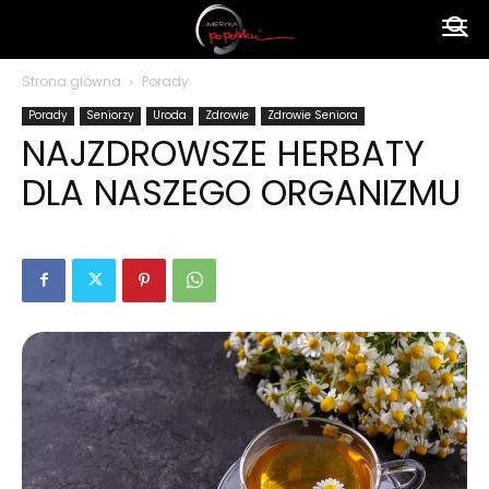
Ameryka
Strona główna
Porady
Porady
Seniorzy
Uroda
Zdrowie
Zdrowie Seniora
po
NAJZDROWSZE HERBATY
DLA NASZEGO ORGANIZMU
polsku