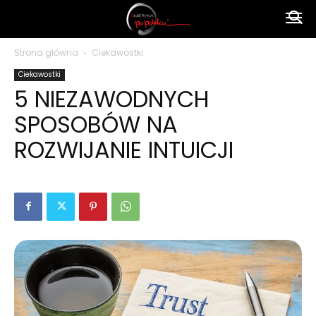
Ameryka
Strona główna
Ciekawostki
Ciekawostki
po
5 NIEZAWODNYCH
SPOSOBÓW NA
polsku
ROZWIJANIE INTUICJI