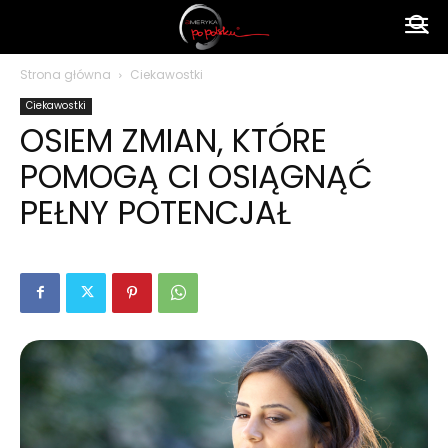
Ameryka
Strona główna
Ciekawostki
Ciekawostki
po
OSIEM ZMIAN, KTÓRE
POMOGĄ CI OSIĄGNĄĆ
polsku
PEŁNY POTENCJAŁ