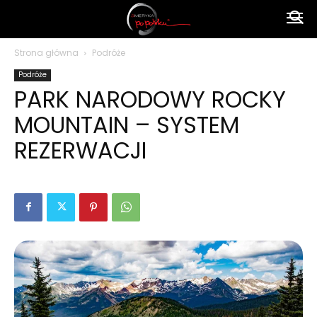
Ameryka
Strona główna
Podróże
Podróże
po
PARK NARODOWY ROCKY
MOUNTAIN – SYSTEM
polsku
REZERWACJI