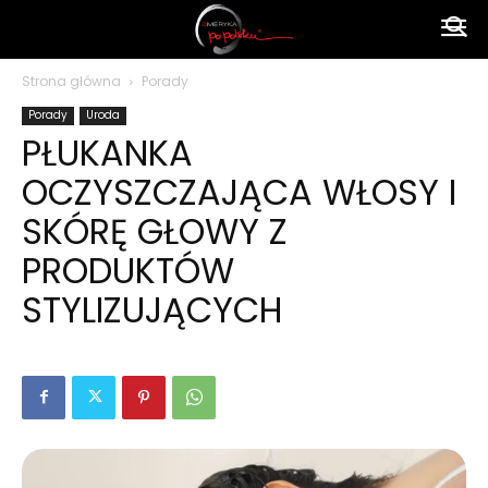
Ameryka
Strona główna
Porady
Porady
Uroda
po
PŁUKANKA
OCZYSZCZAJĄCA WŁOSY I
polsku
SKÓRĘ GŁOWY Z
PRODUKTÓW
STYLIZUJĄCYCH