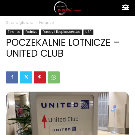
Ameryka
Strona główna
Finanse
Finanse
Podróże
Porady i Bezpieczeństwo
USA
po
POCZEKALNIE LOTNICZE –
UNITED CLUB
polsku