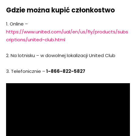
Gdzie można kupić członkostwo
1. Online –
https://www.united.com/ual/en/us/fly/products/subs
criptions/united-club.html
2. Na lotnisku – w dowolnej lokalizacji United Club
3. Telefonicznie –
1-866-822-5827