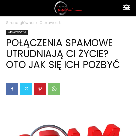
Ameryka
Strona główna
Ciekawostki
Ciekawostki
po
POŁĄCZENIA SPAMOWE
UTRUDNIAJĄ CI ŻYCIE?
polsku
OTO JAK SIĘ ICH POZBYĆ