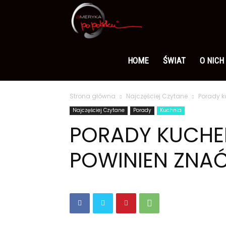
Ameryka
po
HOME
ŚWIAT
O NICH
Strona główna
Najczęściej Czytane
Porady k
polsku
Najczęściej Czytane
Porady
Kuchnia
PORADY KUCHEN
POWINIEN ZNA