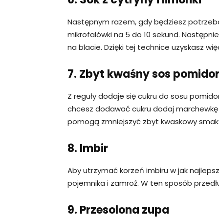
Następnym razem, gdy będziesz potrzebow
mikrofalówki na 5 do 10 sekund. Następni
na blacie. Dzięki tej technice uzyskasz wię
7. Zbyt kwaśny sos pomido
Z reguły dodaje się cukru do sosu pomido
chcesz dodawać cukru dodaj marchewkę l
pomogą zmniejszyć zbyt kwaskowy smak
8. Imbir
Aby utrzymać korzeń imbiru w jak najlepsz
pojemnika i zamroź. W ten sposób przedł
9. Przesolona zupa