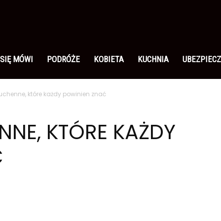
 SIĘ MÓWI
PODRÓŻE
KOBIETA
KUCHNIA
UBEZPIECZ
uchenne, które każdy powinien znać
NE, KTÓRE KAŻDY
Ć