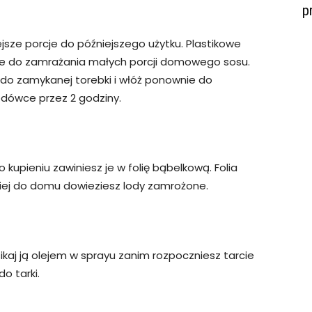
p
ejsze porcje do późniejszego użytku. Plastikowe
lne do zamrażania małych porcji domowego sosu.
i do zamykanej torebki i włóż ponownie do
lodówce przez 2 godziny.
 kupieniu zawiniesz je w folię bąbelkową. Folia
 niej do domu dowieziesz lody zamrożone.
ikaj ją olejem w sprayu zanim rozpoczniesz tarcie
do tarki.