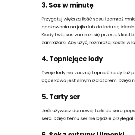
3. Sos w minutę
Przygotuj większą ilość sosu i zamroź mni
opakowania na jajka lub do lodu są idea
Kiedy twój sos zamrozi się przenieś kostk
zamrażarki. Aby użyć, rozmrażaj kostki w 
4. Topniejące lody
Twoje lody nie zaczną topnieć kiedy tuż po
bąbelkowa jest silnym izolatorem. Dzięki
5. Tarty ser
Jeśli używasz domowej tarki do sera pops
sera. Dzięki temu ser nie będzie przylegał 
6. Sok z cytryny i limonki