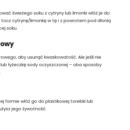
ać świeżego soku z cytryny lub limonki włóż je do
e tocz cytrynę/limonkę w tę i z powrotem pod dłonią
cej soku.
rowy
rowego, aby usunąć kwaskowatość. Ale jeśli nie
ub łyżeczkę sody oczyszczonej – oba sposoby
.
ej formie włóż go do plastikowej torebki lub
użysz jego żywotność.