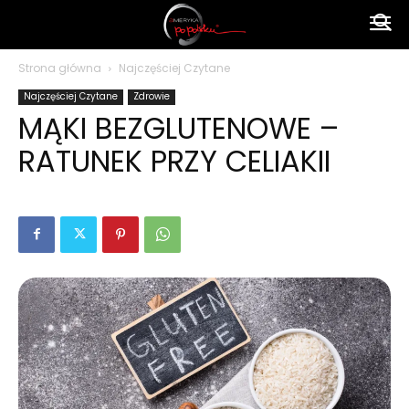
Ameryka
Strona główna
Najczęściej Czytane
Najczęściej Czytane
Zdrowie
po
MĄKI BEZGLUTENOWE –
RATUNEK PRZY CELIAKII
polsku