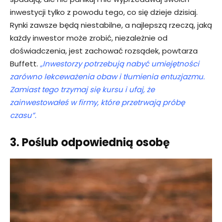
inwestycji tylko z powodu tego, co się dzieje dzisiaj.
Rynki zawsze będą niestabilne, a najlepszą rzeczą, jaką
każdy inwestor może zrobić, niezależnie od
doświadczenia, jest zachować rozsądek, powtarza
Buffett.
„Inwestorzy potrzebują nabyć umiejętności
zarówno lekceważenia obaw i tłumienia entuzjazmu.
Zamiast tego trzymaj się kursu i ufaj, że
zainwestowałeś w firmy, które przetrwają próbę
czasu”.
3. Poślub odpowiednią osobę