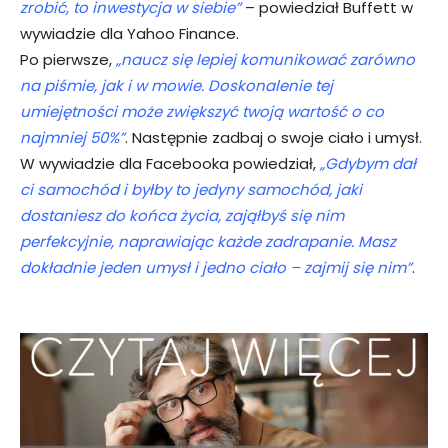
zrobić, to inwestycja w siebie”
– powiedział Buffett w
wywiadzie dla Yahoo Finance.
Po pierwsze,
„naucz się lepiej komunikować zarówno
na piśmie, jak i w mowie. Doskonalenie tej
umiejętności może zwiększyć twoją wartość o co
najmniej 50%”
. Następnie zadbaj o swoje ciało i umysł.
W wywiadzie dla Facebooka powiedział,
„Gdybym dał
ci samochód i byłby to jedyny samochód, jaki
dostaniesz do końca życia, zająłbyś się nim
perfekcyjnie, naprawiając każde zadrapanie. Masz
dokładnie jeden umysł i jedno ciało – zajmij się nim”
.