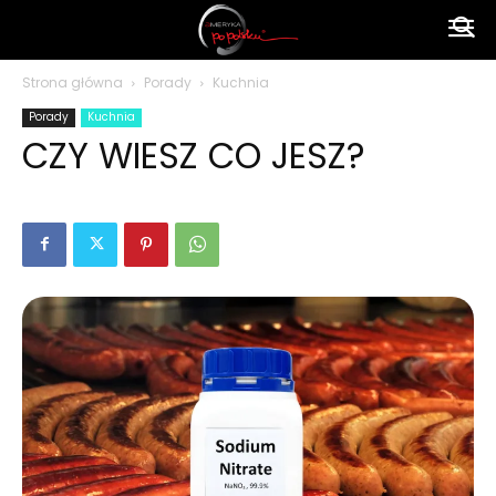
Ameryka
Strona główna
Porady
Kuchnia
Porady
Kuchnia
po
CZY WIESZ CO JESZ?
polsku