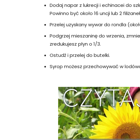
Dodaj napar z lukrecji i echinacei do szk
Powinno być około 16 uncji lub 2 filiżane
Przelej uzyskany wywar do rondla (około
Podgrzej mieszaninę do wrzenia, zmniejs
zredukujesz płyn o 1/3.
Ostudź i przelej do butelki.
Syrop możesz przechowywać w lodówce