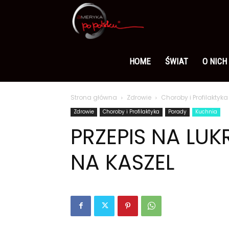
Ameryka
po
HOME
ŚWIAT
O NICH
Strona główna
Zdrowie
Choroby i Profilaktyka
polsku
Zdrowie
Choroby i Profilaktyka
Porady
Kuchnia
PRZEPIS NA LU
NA KASZEL