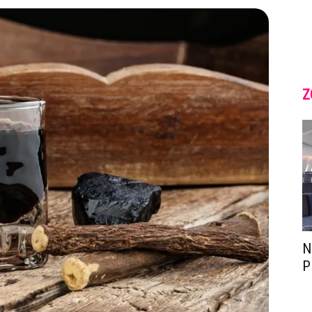
Z
N
P