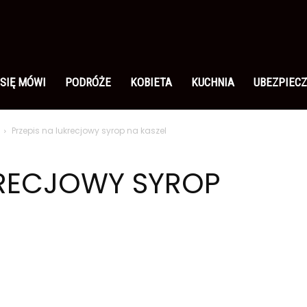
 SIĘ MÓWI
PODRÓŻE
KOBIETA
KUCHNIA
UBEZPIECZ
Przepis na lukrecjowy syrop na kaszel
KRECJOWY SYROP