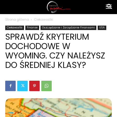
Ameryka
Strona główna
Ciekawostki
Ciekawostki
Finanse
Oszczędzanie i Zarządzanie Finansami
USA
po
SPRAWDŹ KRYTERIUM
DOCHODOWE W
polsku
WYOMING. CZY NALEŻYSZ
DO ŚREDNIEJ KLASY?