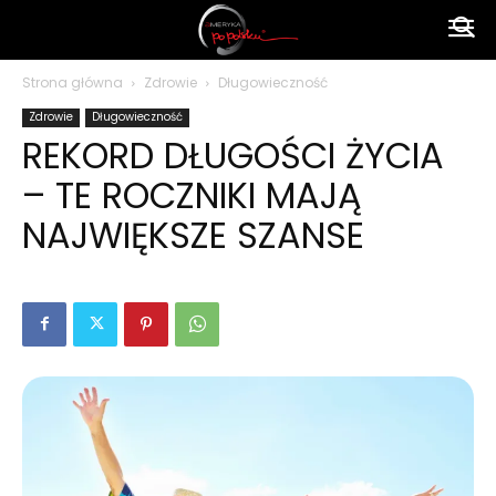
Ameryka
Strona główna
Zdrowie
Długowieczność
Zdrowie
Długowieczność
po
REKORD DŁUGOŚCI ŻYCIA
– TE ROCZNIKI MAJĄ
polsku
NAJWIĘKSZE SZANSE