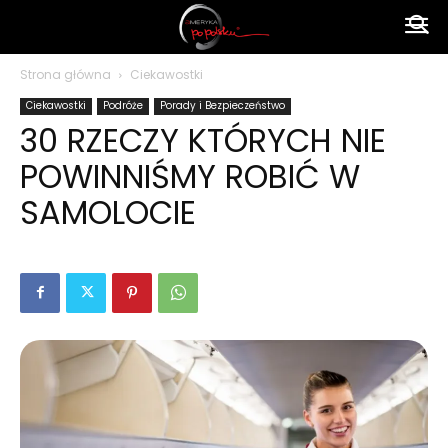
Ameryka
Strona główna
Ciekawostki
Ciekawostki
Podróże
Porady i Bezpieczeństwo
po
30 RZECZY KTÓRYCH NIE
POWINNIŚMY ROBIĆ W
polsku
SAMOLOCIE