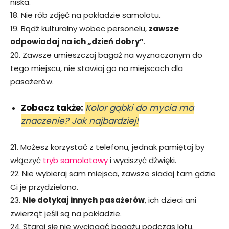
niska.
18. Nie rób zdjęć na pokładzie samolotu.
19. Bądź kulturalny wobec personelu,
zawsze
odpowiadaj na ich „dzień dobry”
.
20. Zawsze umieszczaj bagaż na wyznaczonym do
tego miejscu, nie stawiaj go na miejscach dla
pasażerów.
Zobacz także:
Kolor gąbki do mycia ma
znaczenie? Jak najbardziej!
21. Możesz korzystać z telefonu, jednak pamiętaj by
włączyć
tryb samolotowy
i wyciszyć dźwięki.
22. Nie wybieraj sam miejsca, zawsze siadaj tam gdzie
Ci je przydzielono.
23.
Nie dotykaj innych pasażerów
, ich dzieci ani
zwierząt jeśli są na pokładzie.
24. Staraj się nie wyciągać bagażu podczas lotu.