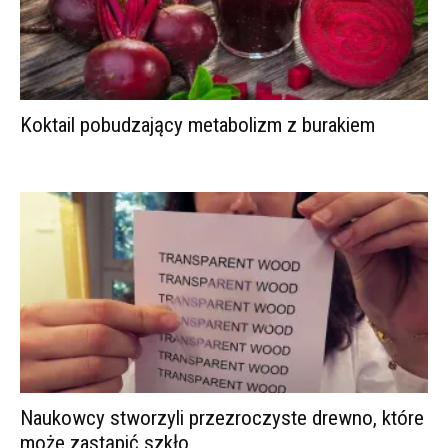
Koktail pobudzający metabolizm z burakiem
Naukowcy stworzyli przezroczyste drewno, które
może zastąpić szkło