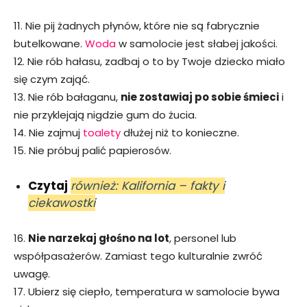
11. Nie pij żadnych płynów, które nie są fabrycznie
butelkowane.
Woda
w samolocie jest słabej jakości.
12. Nie rób hałasu, zadbaj o to by Twoje dziecko miało
się czym zająć.
13. Nie rób bałaganu,
nie zostawiaj po sobie śmieci
i
nie przyklejają nigdzie gum do żucia.
14. Nie zajmuj
toalety
dłużej niż to konieczne.
15. Nie próbuj palić papierosów.
Czytaj
również: Kalifornia – fakty i
ciekawostki
16.
Nie narzekaj głośno na lot
, personel lub
współpasażerów. Zamiast tego kulturalnie zwróć
uwagę.
17. Ubierz się ciepło, temperatura w samolocie bywa