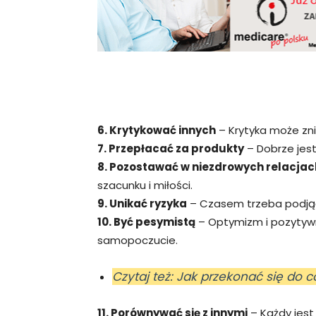
6. Krytykować innych
– Krytyka może zni
7. Przepłacać za produkty
– Dobrze jest
8. Pozostawać w niezdrowych relacjac
szacunku i miłości.
9. Unikać ryzyka
– Czasem trzeba podjąć
10. Być pesymistą
– Optymizm i pozytywn
samopoczucie.
Czytaj też: Jak przekonać się do c
11. Porównywać się z innymi
– Każdy jest 