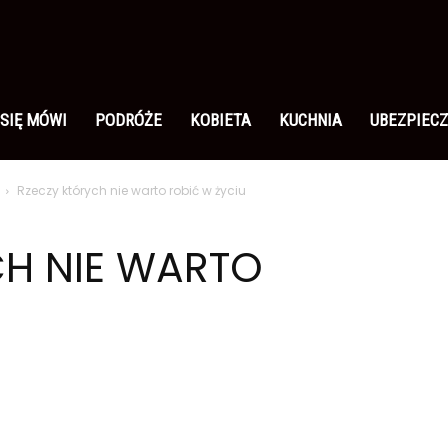
 SIĘ MÓWI
PODRÓŻE
KOBIETA
KUCHNIA
UBEZPIECZ
Rzeczy których nie warto robić w życiu
CH NIE WARTO