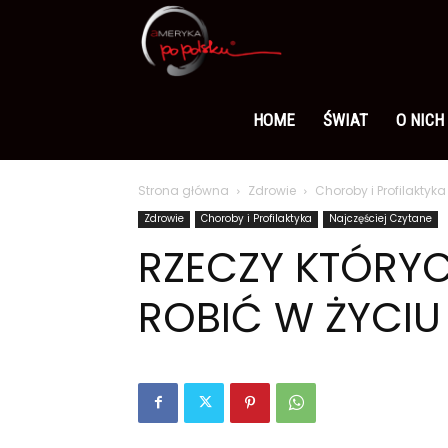
Ameryka
po
HOME
ŚWIAT
O NICH
Strona główna
Zdrowie
Choroby i Profilaktyka
polsku
Zdrowie
Choroby i Profilaktyka
Najczęściej Czytane
RZECZY KTÓRY
ROBIĆ W ŻYCIU