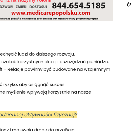
ć
echęcić ludzi do dalszego rozwoju.
 szukać korzystnych okazji i oszczędzać pieniądze.
h
– Relacje powinny być budowane na wzajemnym
 ryzyko, aby osiągnąć sukces.
e myślenie wpływają korzystnie na nasze
odziennej aktywności fizycznej?
inny i ma swoją drogę do przejścia.