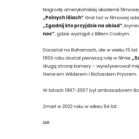
Nagrodę amerykańskiej akademii filmowej 
„Polnych liliach”
Grał też w filmowej ad
„Zgadnij kto przyjdzie na obiad”
, krymi
noc”
, gdzie wystąpił z Billem Cosbym.
Dorastał na Bahamach, ale w wieku 15 lat
1955 roku dostał pierwszą rolę w filmie
„S
drugą stronę kamery – wyreżyserował mi
Gene’em Wilderem i Richardem Pryorem.
W latach 1997-2007 był ambasadorem Ba
Zmarł w 2022 roku w wikeu 94 lat.
IAR