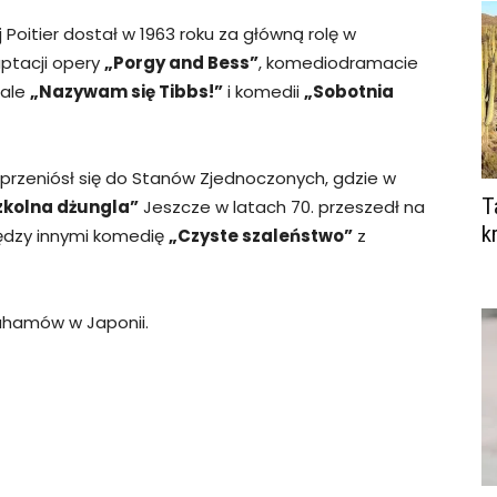
Poitier dostał w 1963 roku za główną rolę w
aptacji opery
„Porgy and Bess”
, komediodramacie
nale
„Nazywam się Tibbs!”
i komedii
„Sobotnia
 przeniósł się do Stanów Zjednoczonych, gdzie w
T
zkolna dżungla”
Jeszcze w latach 70. przeszedł na
k
ędzy innymi komedię
„Czyste szaleństwo”
z
hamów w Japonii.