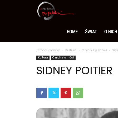
Ameryka
po
HOME
ŚWIAT
O NICH
Strona główna
Kultura
O nich się mówi
Sidn
polsku
Kultura
O nich się mówi
SIDNEY POITIER