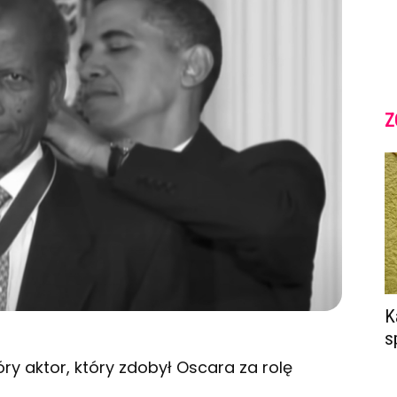
Z
K
s
óry aktor, który zdobył Oscara za rolę