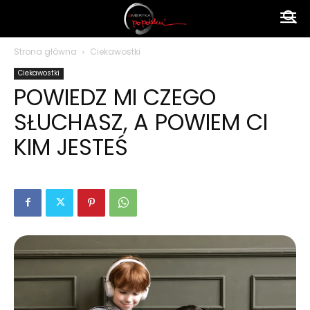
Ameryka
Strona główna
Ciekawostki
Ciekawostki
po
POWIEDZ MI CZEGO
SŁUCHASZ, A POWIEM CI
polsku
KIM JESTEŚ