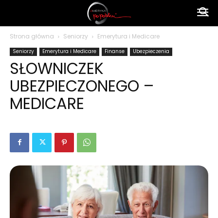
Ameryka
Strona główna
Seniorzy
Emerytura i Medicare
Seniorzy
Emerytura i Medicare
Finanse
Ubezpieczenia
po
SŁOWNICZEK
UBEZPIECZONEGO –
polsku
MEDICARE