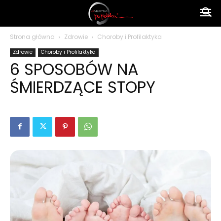
Ameryka
Strona główna
Zdrowie
Choroby i Profilaktyka
Zdrowie
Choroby i Profilaktyka
po
6 SPOSOBÓW NA
ŚMIERDZĄCE STOPY
polsku