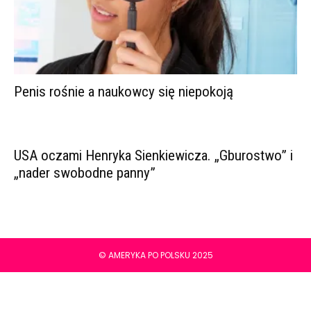
Penis rośnie a naukowcy się niepokoją
USA oczami Henryka Sienkiewicza. „Gburostwo” i
„nader swobodne panny”
© AMERYKA PO POLSKU 2025