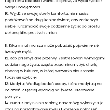
tego fortu bliskości i wolności sprawi, że wykorzystasz
swoje umiejętności.
10. Wyjdź ze swojej strefy komfortu: nie musisz
podróżować na drugi koniec świata, aby zaskoczyć
siebie i urozmaicić swoje codzienne życie; po prostu
dokonaj kilku prostych zmian.
11. Kilka minut marszu może pobudzić pojawienie się
świeżych myśli.
12. Rób przemyślane przerwy: Zestresowani wymogami
codziennego życia, często zapominamy żyć chwilą
obecną w kulturze, w której wszystko nieustannie
toczy się szybciej.
13: Medytuj: Według badań osoby, które medytują na
co dzień, częściej wpadają na świeże i kreatywne
pomysły.
14. Nuda: Kiedy nic nie robimy, nasz mózg wykorzystuje
czas na porządkowanie myśli i tworzenie połączeń,