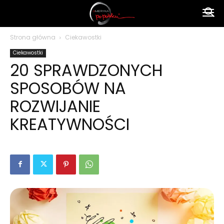
Ameryka
Strona główna
Ciekawostki
Ciekawostki
po
20 SPRAWDZONYCH
SPOSOBÓW NA
polsku
ROZWIJANIE
KREATYWNOŚCI