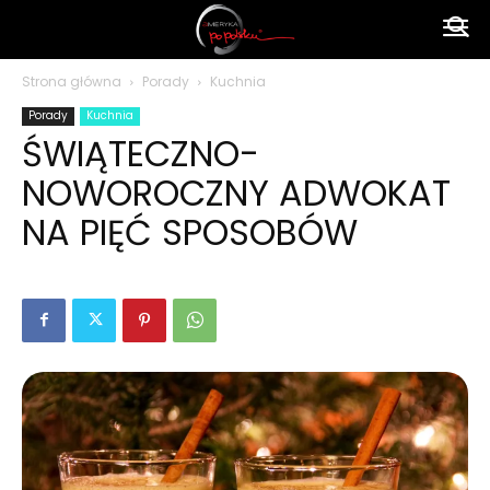
Ameryka
Strona główna
Porady
Kuchnia
Porady
Kuchnia
po
ŚWIĄTECZNO-
NOWOROCZNY ADWOKAT
polsku
NA PIĘĆ SPOSOBÓW