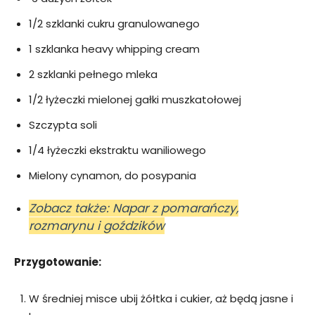
1/2 szklanki cukru granulowanego
1 szklanka heavy whipping cream
2 szklanki pełnego mleka
1/2 łyżeczki mielonej gałki muszkatołowej
Szczypta soli
1/4 łyżeczki ekstraktu waniliowego
Mielony cynamon, do posypania
Zobacz także: Napar z pomarańczy,
rozmarynu i goździków
Przygotowanie:
W średniej misce ubij żółtka i cukier, aż będą jasne i