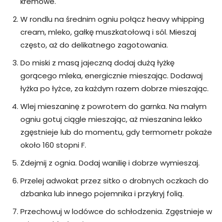
kremowe.
W rondlu na średnim ogniu połącz heavy whipping
cream, mleko, gałkę muszkatołową i sól. Mieszaj
często, aż do delikatnego zagotowania.
Do miski z masą jajeczną dodaj dużą łyżkę
gorącego mleka, energicznie mieszając. Dodawaj
łyżka po łyżce, za każdym razem dobrze mieszając.
Wlej mieszaninę z powrotem do garnka. Na małym
ogniu gotuj ciągle mieszając, aż mieszanina lekko
zgęstnieje lub do momentu, gdy termometr pokaże
około 160 stopni F.
Zdejmij z ognia. Dodaj wanilię i dobrze wymieszaj.
Przelej adwokat przez sitko o drobnych oczkach do
dzbanka lub innego pojemnika i przykryj folią.
Przechowuj w lodówce do schłodzenia. Zgęstnieje w