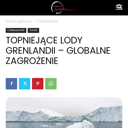
Ameryka
Strona główna
Ciekawostki
Ciekawostki
Świat
po
TOPNIEJĄCE LODY
GRENLANDII – GLOBALNE
polsku
ZAGROŻENIE