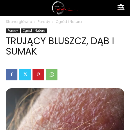
Ameryka
Strona główna
Porady
Ogród i Natura
Porady
Ogród i Natura
po
TRUJĄCY BLUSZCZ, DĄB I
SUMAK
polsku