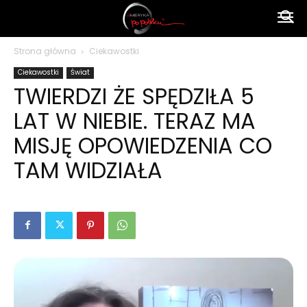
Ameryka
Strona główna
Ciekawostki
Ciekawostki
Świat
po
TWIERDZI ŻE SPĘDZIŁA 5
LAT W NIEBIE. TERAZ MA
polsku
MISJĘ OPOWIEDZENIA CO
TAM WIDZIAŁA