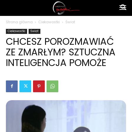
Ameryka
Strona główna
Ciekawostki
Świat
Ciekawostki
Świat
po
CHCESZ POROZMAWIAĆ
ZE ZMARŁYM? SZTUCZNA
polsku
INTELIGENCJA POMOŻE