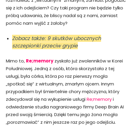
rozmawiać z „wirtualnymi” zmarłymi, zamiast pogodzić
się z ich odejściem? Czy taki program nie będzie tylko
próbą udawania, że bliscy nadal są z nami, zamiast
pomóc nam wyjść z żałoby?
Zobacz także: 9 skutków ubocznych
szczepionki przeciw grypie
Mimo to,
Re;memory
zyskało już zwolenników w Korei
Południowej. Jedną z osób, która skorzystała z tej
usługi, była córka, która po raz pierwszy mogła
„spotkać się” z wirtualnym, zmarłym ojcem. Innym
przypadkiem był śmiertelnie chory mężczyzna, który
zdecydował się na wykupienie usługi
Re;memory
i
odwiedzenie studia nagraniowego firmy Deep Brain AI
przed swoją śmiercią. Dzięki temu jego żona mogła
„porozmawiać” z nim jeszcze raz po jego odejściu.