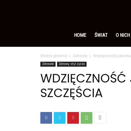
Ameryka
po
HOME
ŚWIAT
O NICH
Strona główna
Zdrowie
Wdzięczność jako kl
polsku
Zdrowie
Zdrowy styl życia
WDZIĘCZNOŚĆ 
SZCZĘŚCIA