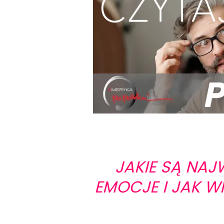
JAKIE SĄ NA
EMOCJE I JAK W