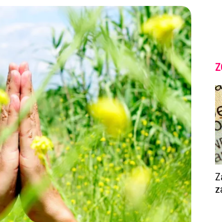
Z
Z
z