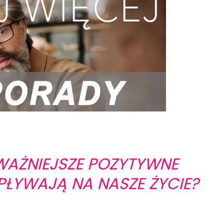
JWAŻNIEJSZE POZYTYWNE
PŁYWAJĄ NA NASZE ŻYCIE?