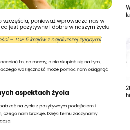
W
l
 szczęścia, ponieważ wprowadza nas w
 co jest pozytywne i dobre w naszym życiu.
ści – TOP 5 krajów z najdłuższej żyjącymi
oceniać to, co mamy, a nie skupiać się na tym,
 dlaczego wdzięczność może pomóc nam osiągnąć
2
wnych aspektach życia
h
patrzeć na życie z pozytywnym podejściem i
ym, czego nam brakuje. Dzięki temu zaczynamy
tacza.