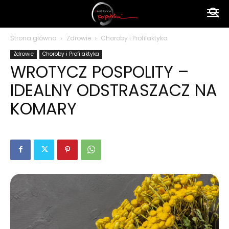
Ameryka
Strona główna
Zdrowie
Choroby i Profilaktyka
Zdrowie
Choroby i Profilaktyka
po
WROTYCZ POSPOLITY –
IDEALNY ODSTRASZACZ NA
polsku
KOMARY