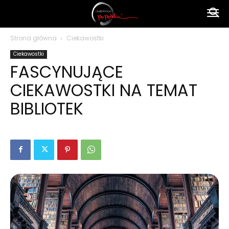
Ameryka
Strona główna
Ciekawostki
Ciekawostki
po
FASCYNUJĄCE
CIEKAWOSTKI NA TEMAT
polsku
BIBLIOTEK