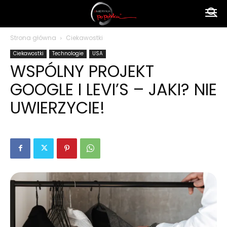
Ameryka
Strona główna
Ciekawostki
Ciekawostki
Technologie
USA
po
WSPÓLNY PROJEKT
GOOGLE I LEVI’S – JAKI? NIE
polsku
UWIERZYCIE!