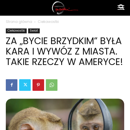
Ameryka
Strona główna
Ciekawostki
Ciekawostki
Świat
po
ZA „BYCIE BRZYDKIM” BYŁA
KARA I WYWÓZ Z MIASTA.
polsku
TAKIE RZECZY W AMERYCE!