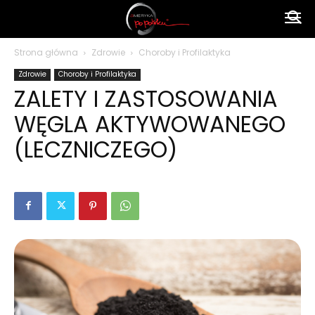
Ameryka
Strona główna
Zdrowie
Choroby i Profilaktyka
Zdrowie
Choroby i Profilaktyka
po
ZALETY I ZASTOSOWANIA
WĘGLA AKTYWOWANEGO
polsku
(LECZNICZEGO)