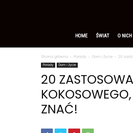
Ameryka
po
HOME
ŚWIAT
O NICH
Strona główna
Porady
Dom i Życie
20 zast
polsku
Porady
Dom i Życie
20 ZASTOSOWA
KOKOSOWEGO,
ZNAĆ!