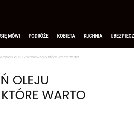
 SIĘ MÓWI
PODRÓŻE
KOBIETA
KUCHNIA
UBEZPIECZ
osowań oleju kokosowego, które warto znać!
Ń OLEJU
 KTÓRE WARTO