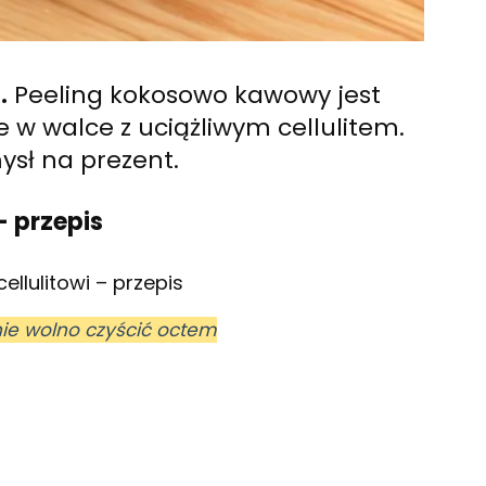
.
Peeling kokosowo kawowy jest
 w walce z uciążliwym cellulitem.
ysł na prezent.
 przepis
llulitowi – przepis
nie wolno czyścić octem