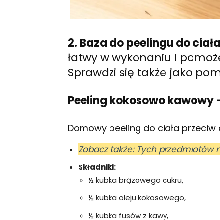
2. Baza do peelingu do ciała
łatwy w wykonaniu i pomoże
Sprawdzi się także jako pom
Peeling kokosowo kawowy –
Domowy peeling do ciała przeciw ce
Zobacz także: Tych przedmiotów 
Składniki:
½ kubka brązowego cukru,
½ kubka oleju kokosowego,
½ kubka fusów z kawy,