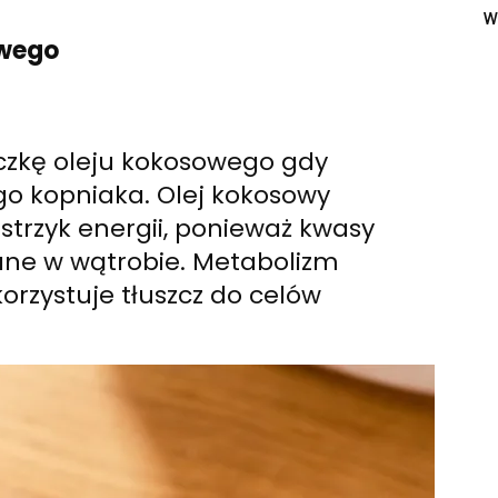
w
owego
eczkę oleju kokosowego gdy
o kopniaka. Olej kokosowy
trzyk energii, ponieważ kwasy
ne w wątrobie. Metabolizm
orzystuje tłuszcz do celów