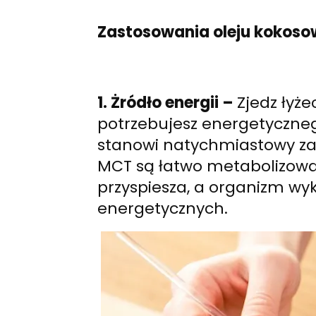
Zastosowania oleju kokos
1. Żródło energii –
Zjedz łyż
potrzebujesz energetyczneg
s
tanowi natychmiastowy zas
MCT są łatwo metabolizowa
przyspiesza, a organizm wyk
energetycznych.