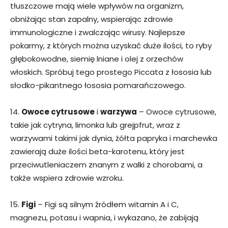
tłuszczowe mają wiele wpływów na organizm,
obniżając stan zapalny, wspierając zdrowie
immunologiczne i zwalczając wirusy. Najlepsze
pokarmy, z których można uzyskać duże ilości, to ryby
głębokowodne, siemię lniane i olej z orzechów
włoskich. Spróbuj tego prostego Piccata z łososia lub
słodko-pikantnego łososia pomarańczowego.
14.
Owoce cytrusowe
i
warzywa
– Owoce cytrusowe,
takie jak cytryna, limonka lub grejpfrut, wraz z
warzywami takimi jak dynia, żółta papryka i marchewka
zawierają duże ilości beta-karotenu, który jest
przeciwutleniaczem znanym z walki z chorobami, a
także wspiera zdrowie wzroku.
15.
Figi
– Figi są silnym źródłem witamin A i C,
magnezu, potasu i wapnia, i wykazano, że zabijają