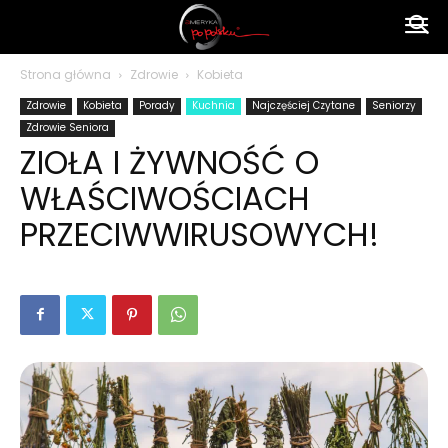
Ameryka
Strona główna
Zdrowie
Kobieta
Zdrowie
Kobieta
Porady
Kuchnia
Najczęściej Czytane
Seniorzy
po
Zdrowie Seniora
ZIOŁA I ŻYWNOŚĆ O
WŁAŚCIWOŚCIACH
polsku
PRZECIWWIRUSOWYCH!