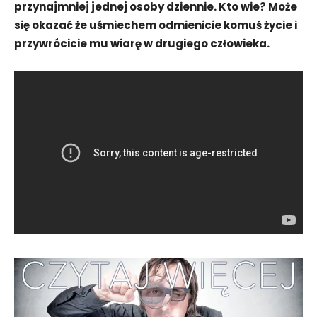
przynajmniej jednej osoby dziennie. Kto wie? Może
się okazać że uśmiechem odmienicie komuś życie i
przywrócicie mu wiarę w drugiego człowieka.