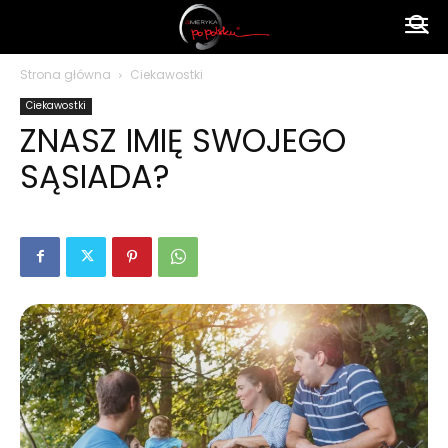
Ameryka
Strona główna
Ciekawostki
Ciekawostki
po
ZNASZ IMIĘ SWOJEGO
SĄSIADA?
polsku