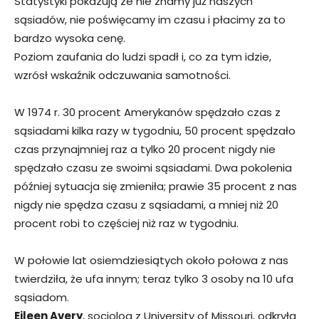
Statystyki pokazują ze nie znamy już naszych
sąsiadów, nie poświęcamy im czasu i płacimy za to
bardzo wysoka cenę.
Poziom zaufania do ludzi spadł i, co za tym idzie,
wzrósł wskaźnik odczuwania samotności.
W 1974 r. 30 procent Amerykanów spędzało czas z
sąsiadami kilka razy w tygodniu, 50 procent spędzało
czas przynajmniej raz a tylko 20 procent nigdy nie
spędzało czasu ze swoimi sąsiadami. Dwa pokolenia
później sytuacja się zmieniła; prawie 35 procent z nas
nigdy nie spędza czasu z sąsiadami, a mniej niż 20
procent robi to częściej niż raz w tygodniu.
W połowie lat osiemdziesiątych około połowa z nas
twierdziła, że ufa innym; teraz tylko 3 osoby na 10 ufa
sąsiadom.
Eileen Avery
, socjolog z University of Missouri, odkryła