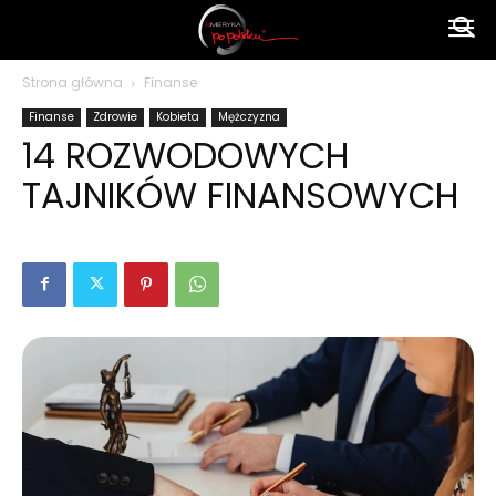
Ameryka
Strona główna
Finanse
Finanse
Zdrowie
Kobieta
Mężczyzna
po
14 ROZWODOWYCH
TAJNIKÓW FINANSOWYCH
polsku