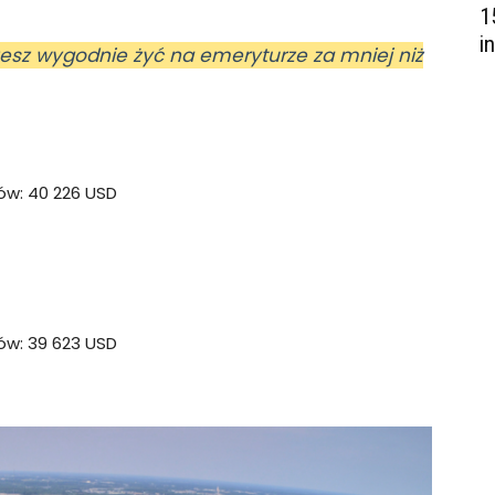
1
i
żesz wygodnie żyć na emeryturze za mniej niż
ów: 40 226 USD
ów: 39 623 USD