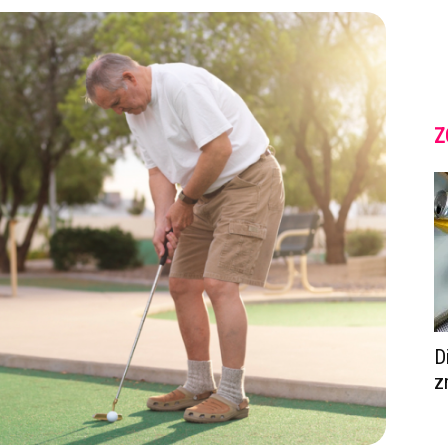
Z
D
z