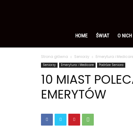
Ameryka
po
HOME
ŚWIAT
O NICH
Strona główna
Seniorzy
Emerytura i Medicar
polsku
Seniorzy
Emerytura i Medicare
Podróże Seniora
10 MIAST POLE
EMERYTÓW