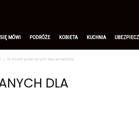
 SIĘ MÓWI
PODRÓŻE
KOBIETA
KUCHNIA
UBEZPIECZ
e
10 miast polecanych dla emerytów
CANYCH DLA