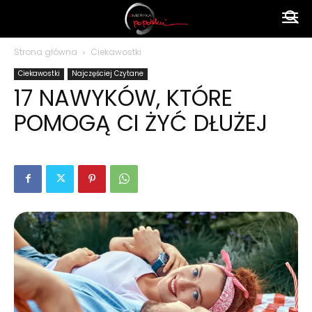
Ameryka
Strona główna
Ciekawostki
Ciekawostki
Najczęściej Czytane
po
17 NAWYKÓW, KTÓRE
POMOGĄ CI ŻYĆ DŁUŻEJ
polsku