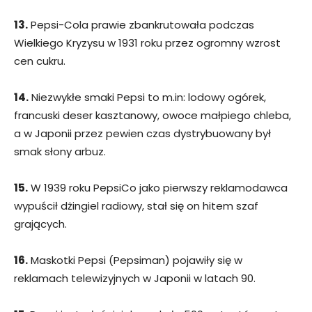
13.
Pepsi-Cola prawie zbankrutowała podczas
Wielkiego Kryzysu w 1931 roku przez ogromny wzrost
cen cukru.
14.
Niezwykłe smaki Pepsi to m.in: lodowy ogórek,
francuski deser kasztanowy, owoce małpiego chleba,
a w Japonii przez pewien czas dystrybuowany był
smak słony arbuz.
15.
W 1939 roku PepsiCo jako pierwszy reklamodawca
wypuścił dżingiel radiowy, stał się on hitem szaf
grających.
16.
Maskotki Pepsi (Pepsiman) pojawiły się w
reklamach telewizyjnych w Japonii w latach 90.