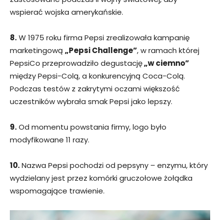
wspierać wojska amerykańskie.
8.
W 1975 roku firma Pepsi zrealizowała kampanię
marketingową
„Pepsi Challenge”
, w ramach której
PepsiCo przeprowadziło degustację
„w ciemno”
między Pepsi-Colą, a konkurencyjną Coca-Colą.
Podczas testów z zakrytymi oczami większość
uczestników wybrała smak Pepsi jako lepszy.
9.
Od momentu powstania firmy, logo było
modyfikowane 11 razy.
10.
Nazwa Pepsi pochodzi od pepsyny – enzymu, który
wydzielany jest przez komórki gruczołowe żołądka
wspomagające trawienie.