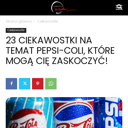
Ameryka
Strona główna
Ciekawostki
Ciekawostki
po
23 CIEKAWOSTKI NA
TEMAT PEPSI-COLI, KTÓRE
polsku
MOGĄ CIĘ ZASKOCZYĆ!