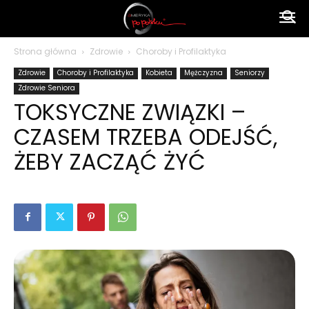
Ameryka
Strona główna
Zdrowie
Choroby i Profilaktyka
Zdrowie
Choroby i Profilaktyka
Kobieta
Mężczyzna
Seniorzy
po
Zdrowie Seniora
TOKSYCZNE ZWIĄZKI –
CZASEM TRZEBA ODEJŚĆ,
polsku
ŻEBY ZACZĄĆ ŻYĆ