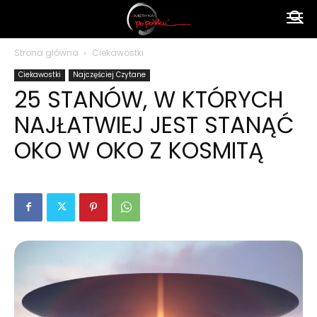
Ameryka
Strona główna
Ciekawostki
Ciekawostki
Najczęściej Czytane
po
25 STANÓW, W KTÓRYCH
NAJŁATWIEJ JEST STANĄĆ
polsku
OKO W OKO Z KOSMITĄ