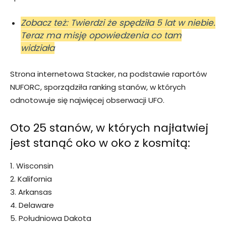
Zobacz też: Twierdzi że spędziła 5 lat w niebie.
Teraz ma misję opowiedzenia co tam
widziała
Strona internetowa Stacker, na podstawie raportów
NUFORC, sporządziła ranking stanów, w których
odnotowuje się najwięcej obserwacji UFO.
Oto 25 stanów, w których najłatwiej
jest stanąć oko w oko z kosmitą:
1. Wisconsin
2. Kalifornia
3. Arkansas
4. Delaware
5. Południowa Dakota